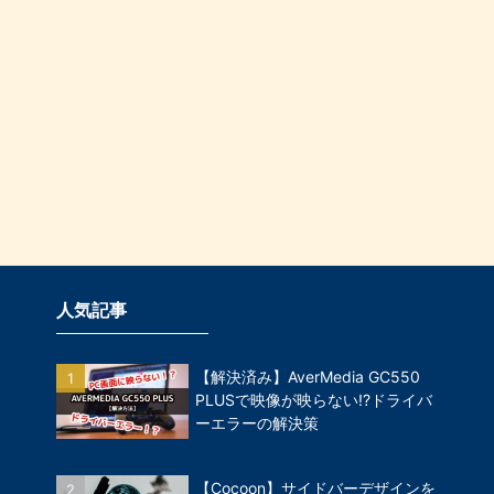
人気記事
【解決済み】AverMedia GC550
PLUSで映像が映らない!?ドライバ
ーエラーの解決策
【Cocoon】サイドバーデザインを