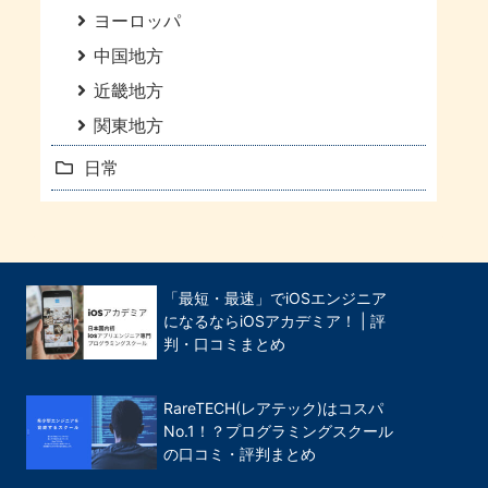
ヨーロッパ
中国地方
近畿地方
関東地方
日常
「最短・最速」でiOSエンジニア
になるならiOSアカデミア！ | 評
判・口コミまとめ
RareTECH(レアテック)はコスパ
No.1！？プログラミングスクール
の口コミ・評判まとめ