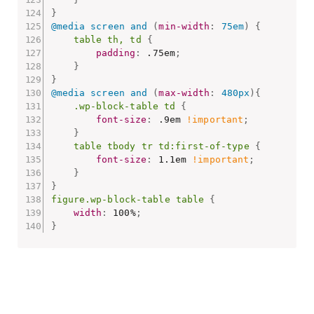
}
@media
 screen and 
(
min-width
:
 75em
)
{
table th, td
{
padding
:
 .75em
;
}
}
@media
 screen and 
(
max-width
:
 480px
)
{
.wp-block-table td
{
font-size
:
 .9em 
!important
;
}
table tbody tr td:first-of-type
{
font-size
:
 1.1em 
!important
;
}
}
figure.wp-block-table table
{
width
:
 100%
;
}