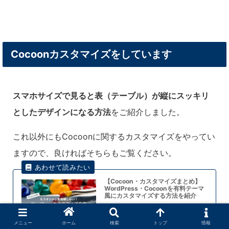
Cocoonカスタマイズをしています
スマホサイズで見ると表（テーブル）が縦にスッキリ
としたデザインになる方法
をご紹介しました。
これ以外にもCocoonに関するカスタマイズをやってい
ますので、良ければそちらもご覧ください。
【Cocoon・カスタマイズまとめ】
WordPress・Cocoonを有料テーマ
風にカスタマイズする方法を紹介
Yoshitakaこんにちは。Cocoonカスタマイ
ザーのYoshitakaです。この記事では私たち
のブログ『Y&K Studio - 二人三脚ブログ -』
メニュー
ホーム
検索
トップ
情報
でも実際に使用しているCocoonのカスタマ
イズ方法を纏めております。Y&K Stu...