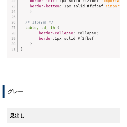
border-left
:
 1px solid #f2fbef 
!important
;
border-bottom
:
 1px solid #f2fbef 
!importan
}
/* 115行目 */
table, td, th
{
border-collapse
:
 collapse
;
border
:
1px solid #f2fbef
;
}
}
グレー
タイトル
見出し
内容１