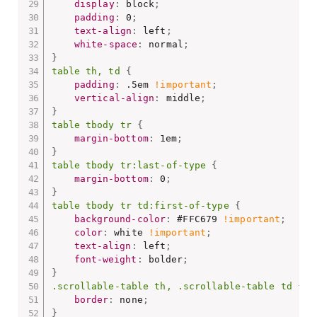
display
:
 block
;
padding
:
 0
;
text-align
:
 left
;
white-space
:
 normal
;
}
table th, td
{
padding
:
 .5em 
!important
;
vertical-align
:
 middle
;
}
table tbody tr
{
margin-bottom
:
 1em
;
}
table tbody tr:last-of-type
{
margin-bottom
:
 0
;
}
table tbody tr td:first-of-type
{
background-color
:
 #FFC679 
!important
;
color
:
 white 
!important
;
text-align
:
 left
;
font-weight
:
 bolder
;
}
.scrollable-table th, .scrollable-table td
{
border
:
 none
;
}