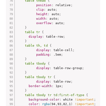
table thead
{
position
:
 relative
;
clip
:
 auto
;
height
:
 auto
;
width
:
 auto
;
overflow
:
 auto
;
}
table tr
{
display
:
 table-row
;
}
table th, td
{
display
:
 table-cell
;
padding
:
 .5em
;
}
table tbody
{
display
:
 table-row-group
;
}
table tbody tr
{
display
:
 table-row
;
border-width
:
 1px
;
}
table tbody tr td:first-of-type
{
background-color
:
 white 
!important
;
color
:
rgba
(
94
,
93
,
82
,
1
)
!important
;