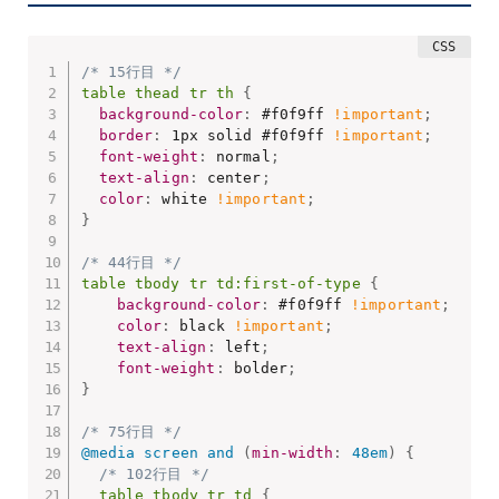
/* 15行目 */
table thead tr th
{
background-color
:
 #f0f9ff 
!important
;
border
:
 1px solid #f0f9ff 
!important
;
font-weight
:
 normal
;
text-align
:
 center
;
color
:
 white 
!important
;
}
/* 44行目 */
table tbody tr td:first-of-type
{
background-color
:
 #f0f9ff 
!important
;
color
:
 black 
!important
;
text-align
:
 left
;
font-weight
:
 bolder
;
}
/* 75行目 */
@media
 screen and 
(
min-width
:
 48em
)
{
/* 102行目 */
table tbody tr td
{