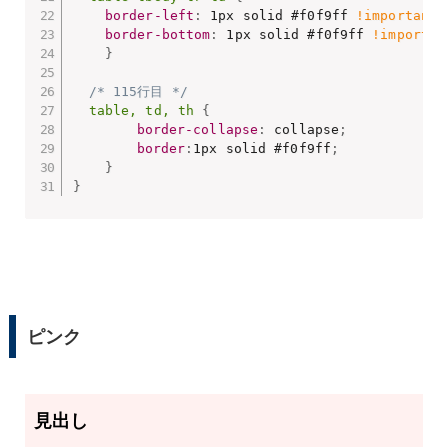
border-left
:
 1px solid #f0f9ff 
!important
;
border-bottom
:
 1px solid #f0f9ff 
!importan
}
/* 115行目 */
table, td, th
{
border-collapse
:
 collapse
;
border
:
1px solid #f0f9ff
;
}
}
ピンク
タイトル
見出し