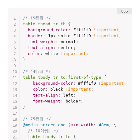
/* 15行目 */
table thead tr th
{
background-color
:
 #fff1f0 
!important
;
border
:
 1px solid #fff1f0 
!important
;
font-weight
:
 normal
;
text-align
:
 center
;
color
:
 white 
!important
;
}
/* 44行目 */
table tbody tr td:first-of-type
{
background-color
:
 #fff1f0 
!important
;
color
:
 black 
!important
;
text-align
:
 left
;
font-weight
:
 bolder
;
}
/* 75行目 */
@media
 screen and 
(
min-width
:
 48em
)
{
/* 102行目 */
table tbody tr td
{