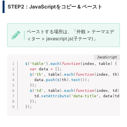
STEP2：JavaScriptをコピー & ペースト
ペーストする場所は、「外観 > テーマエデ
ィター > javascript.js(子テーマ)」
$
(
'table'
)
.
each
(
function
(
index
,
 table
)
{
var
 data 
=
[
]
;
$
(
'th'
,
 table
)
.
each
(
function
(
index
,
 th
)
{
      data
.
push
(
$
(
th
)
.
text
(
)
)
;
}
)
;
$
(
'td'
,
 table
)
.
each
(
function
(
index
,
 td
)
{
      td
.
setAttribute
(
'data-title'
,
 data
[
td
.
ce
}
)
;
}
)
;