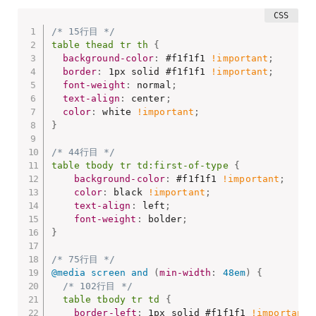
/* 15行目 */
table thead tr th
{
background-color
:
 #f1f1f1 
!important
;
border
:
 1px solid #f1f1f1 
!important
;
font-weight
:
 normal
;
text-align
:
 center
;
color
:
 white 
!important
;
}
/* 44行目 */
table tbody tr td:first-of-type
{
background-color
:
 #f1f1f1 
!important
;
color
:
 black 
!important
;
text-align
:
 left
;
font-weight
:
 bolder
;
}
/* 75行目 */
@media
 screen and 
(
min-width
:
 48em
)
{
/* 102行目 */
table tbody tr td
{
border-left
:
 1px solid #f1f1f1 
!important
;