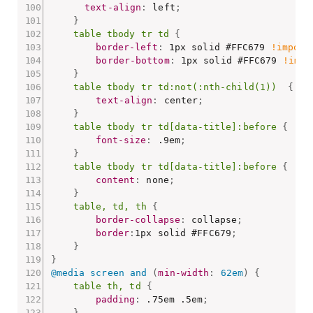
text-align
:
 left
;
}
table tbody tr td
{
border-left
:
 1px solid #FFC679 
!import
border-bottom
:
 1px solid #FFC679 
!impo
}
table tbody tr td:not(:nth-child(1))
{
text-align
:
 center
;
}
table tbody tr td[data-title]:before
{
font-size
:
 .9em
;
}
table tbody tr td[data-title]:before
{
content
:
 none
;
}
table, td, th
{
border-collapse
:
 collapse
;
border
:
1px solid #FFC679
;
}
}
@media
 screen and 
(
min-width
:
 62em
)
{
table th, td
{
padding
:
 .75em .5em
;
}