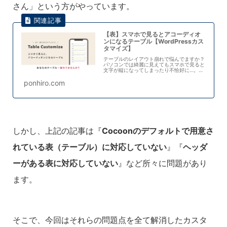
さん」という方がやっています。
【表】スマホで見るとアコーディオ
ンになるテーブル【WordPressカス
タマイズ】
テーブルのレイアウト崩れで悩んでますか？
パソコンでは綺麗に見えてもスマホで見ると
文字が縦になってしまったり不恰好に…。そ
んな悩みを解決！PCでみたときは普通のテ
ーブルレイアウト、スマホで見たときはアコ
ponhiro.com
ーディオンになるテーブルの作り方を紹介
し...
しかし、上記の記事は『
Cocoonのデフォルトで用意さ
れている表（テーブル）に対応していない
』『
ヘッダ
ーがある表に対応していない
』など所々に問題があり
ます。
そこで、今回はそれらの問題点を全て解消したカスタ