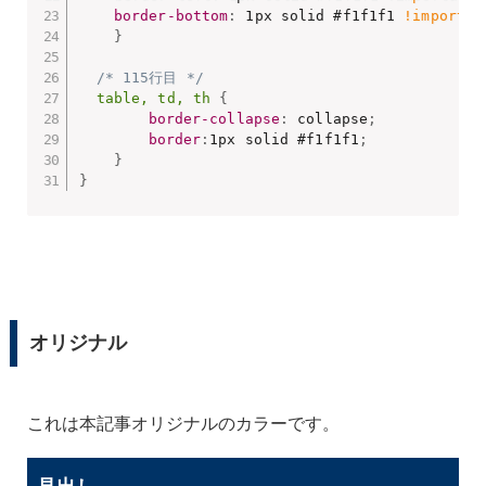
border-bottom
:
 1px solid #f1f1f1 
!importan
}
/* 115行目 */
table, td, th
{
border-collapse
:
 collapse
;
border
:
1px solid #f1f1f1
;
}
}
オリジナル
これは本記事オリジナルのカラーです。
タイトル