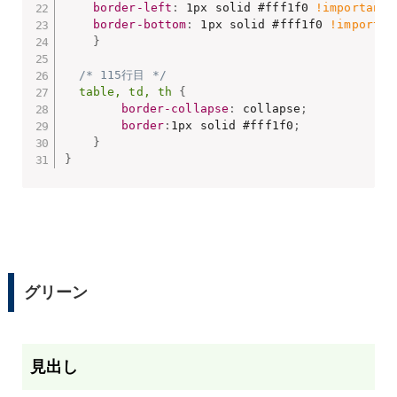
border-left
:
 1px solid #fff1f0 
!important
;
border-bottom
:
 1px solid #fff1f0 
!importan
}
/* 115行目 */
table, td, th
{
border-collapse
:
 collapse
;
border
:
1px solid #fff1f0
;
}
}
グリーン
タイトル
見出し
内容１