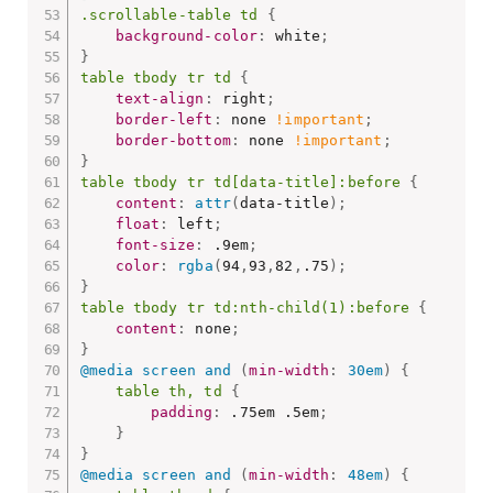
.scrollable-table td
{
background-color
:
 white
;
}
table tbody tr td
{
text-align
:
 right
;
border-left
:
 none 
!important
;
border-bottom
:
 none 
!important
;
}
table tbody tr td[data-title]:before
{
content
:
attr
(
data-title
)
;
float
:
 left
;
font-size
:
 .9em
;
color
:
rgba
(
94
,
93
,
82
,
.75
)
;
}
table tbody tr td:nth-child(1):before
{
content
:
 none
;
}
@media
 screen and 
(
min-width
:
 30em
)
{
table th, td
{
padding
:
 .75em .5em
;
}
}
@media
 screen and 
(
min-width
:
 48em
)
{