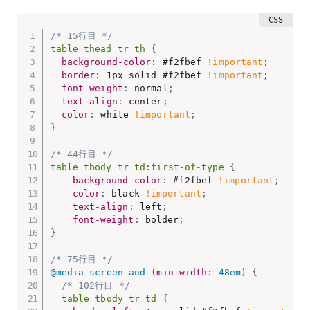
/* 15行目 */
table thead tr th
{
background-color
:
 #f2fbef 
!important
;
border
:
 1px solid #f2fbef 
!important
;
font-weight
:
 normal
;
text-align
:
 center
;
color
:
 white 
!important
;
}
/* 44行目 */
table tbody tr td:first-of-type
{
background-color
:
 #f2fbef 
!important
;
color
:
 black 
!important
;
text-align
:
 left
;
font-weight
:
 bolder
;
}
/* 75行目 */
@media
 screen and 
(
min-width
:
 48em
)
{
/* 102行目 */
table tbody tr td
{