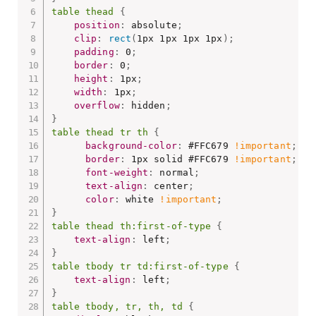
table thead
{
position
:
 absolute
;
clip
:
rect
(
1px 1px 1px 1px
)
;
padding
:
 0
;
border
:
 0
;
height
:
 1px
;
width
:
 1px
;
overflow
:
 hidden
;
}
table thead tr th
{
background-color
:
 #FFC679 
!important
;
border
:
 1px solid #FFC679 
!important
;
font-weight
:
 normal
;
text-align
:
 center
;
color
:
 white 
!important
;
}
table thead th:first-of-type
{
text-align
:
 left
;
}
table tbody tr td:first-of-type
{
text-align
:
 left
;
}
table tbody, tr, th, td
{