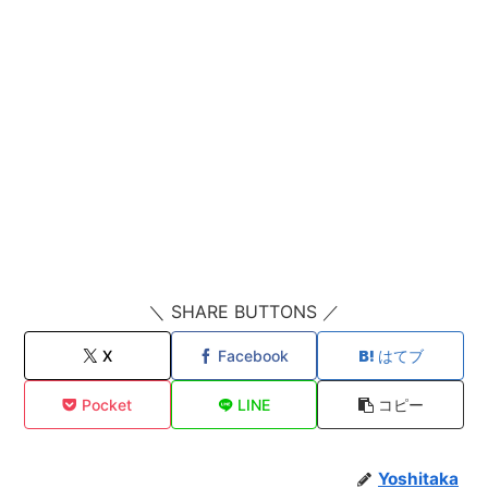
＼ SHARE BUTTONS ／
X
Facebook
はてブ
Pocket
LINE
コピー
Yoshitaka