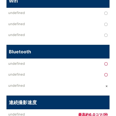
Wifi
〇
〇
〇
Bluetooth
〇
〇
×
連続撮影速度
最高約6.0コマ/秒