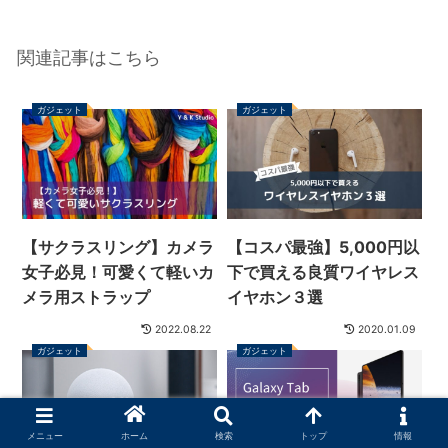
関連記事はこちら
ガジェット
ガジェット
【サクラスリング】カメラ
【コスパ最強】5,000円以
女子必見！可愛くて軽いカ
下で買える良質ワイヤレス
メラ用ストラップ
イヤホン３選
2022.08.22
2020.01.09
ガジェット
ガジェット
メニュー
ホーム
検索
トップ
情報